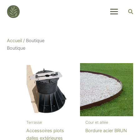
Skip
to
content
Accueil
/ Boutique
Boutique
Terrasse
Cour et allée
Accessoires plots
Bordure acier BRUN
dalles extérieures