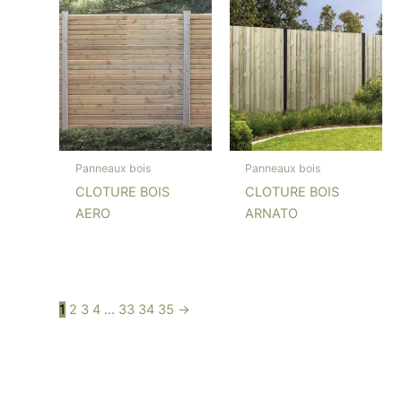
Panneaux bois
Panneaux bois
CLOTURE BOIS
CLOTURE BOIS
AERO
ARNATO
1
2
3
4
…
33
34
35
→