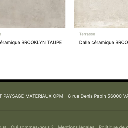
e
Terrasse
 céramique BROOKLYN TAUPE
Dalle céramique BRO
T PAYSAGE MATERIAUX OPM -
8 rue Denis Papin 56000 
ous
Qui sommes-nous ?
Mentions légales
Politique de c