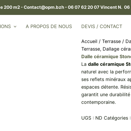
de 200 m2 -
Contact@opm.bzh -
06 07 62 20 07 Vincent N.
06 
IONS
A PROPOS DE NOUS
DEVIS / CONTACT
Accueil
/
Terrasse
/
Da
Terrasse
,
Dallage cér
Dalle céramique Stone
La
dalle céramique S
naturel avec la perfo
ses reflets minéraux a
espaces détente. Résis
garantit une durabilit
contemporaine.
UGS :
ND
Catégories 