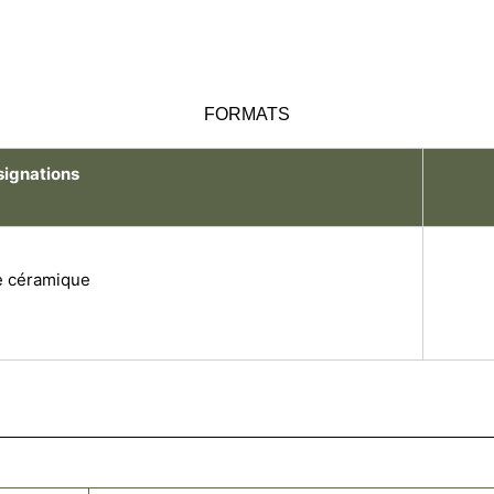
FORMATS
ignations
e céramique