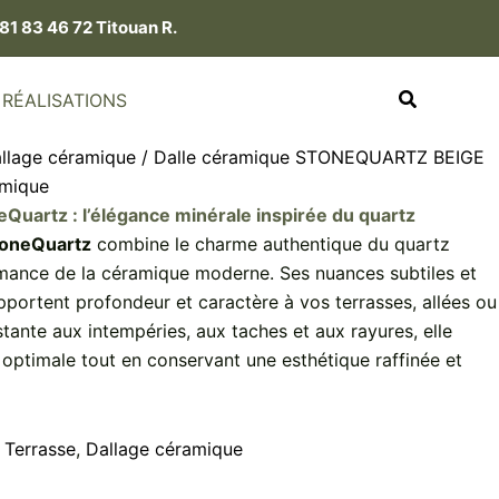
81 83 46 72 Titouan R.
RÉALISATIONS
llage céramique
/ Dalle céramique STONEQUARTZ BEIGE
amique
Quartz : l’élégance minérale inspirée du quartz
toneQuartz
combine le charme authentique du quartz
rmance de la céramique moderne. Ses nuances subtiles et
pportent profondeur et caractère à vos terrasses, allées ou
tante aux intempéries, aux taches et aux rayures, elle
é optimale tout en conservant une esthétique raffinée et
:
Terrasse
,
Dallage céramique