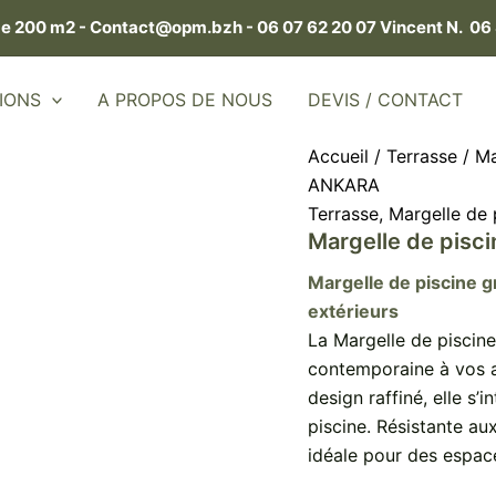
de 200 m2 -
Contact@opm.bzh -
06 07 62 20 07 Vincent N.
06 
IONS
A PROPOS DE NOUS
DEVIS / CONTACT
Accueil
/
Terrasse
/
Ma
ANKARA
Terrasse
,
Margelle de 
Margelle de pis
Margelle de piscine 
extérieurs
La Margelle de piscin
contemporaine à vos a
design raffiné, elle s’
piscine. Résistante aux
idéale pour des espace