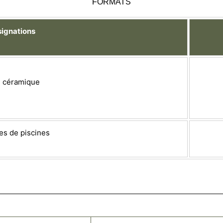
FORMATS
ignations
e céramique
es de piscines