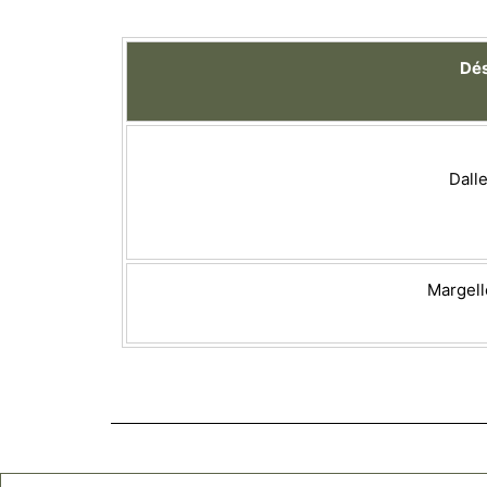
Dés
Dall
Margell