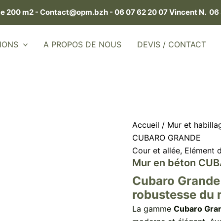
de 200 m2 -
Contact@opm.bzh -
06 07 62 20 07 Vincent N.
06 
IONS
A PROPOS DE NOUS
DEVIS / CONTACT
Accueil
/
Mur et habilla
CUBARO GRANDE
Cour et allée
,
Elément 
Mur en béton CU
Cubaro Grande :
robustesse du 
La gamme
Cubaro Gra