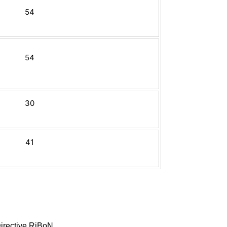
54
54
30
41
irective RiBoN