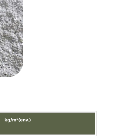
kg/m²(env.)