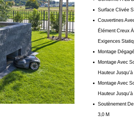
Surface Clivée 
Couvertines Avec
Élément Creux À
Exigences Stati
Montage Dégagé 
Montage Avec So
Hauteur Jusqu’à
Montage Avec So
Hauteur Jusqu’à
Soutènement De 
3,0 M