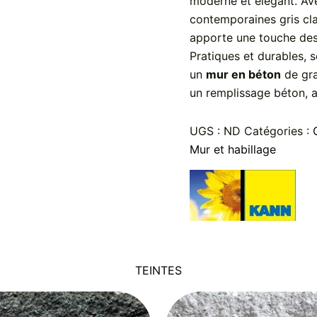
moderne et élégant. Ave
contemporaines gris clai
apporte une touche des
Pratiques et durables, 
un
mur en béton
de gra
un remplissage béton, a
UGS :
ND
Catégories :
Mur et habillage
TEINTES