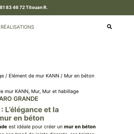
81 83 46 72 Titouan R.
RÉALISATIONS
ge
/
Elément de mur KANN
/ Mur en béton
de mur KANN
,
Mur
,
Mur et habillage
BARO GRANDE
 L’élégance et la
mur en béton
nde
est idéale pour créer un
mur en béton