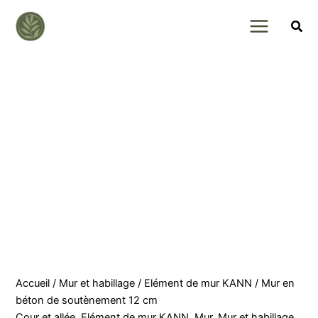
Skip
to
content
Accueil
/
Mur et habillage
/
Elément de mur KANN
/ Mur en
béton de soutènement 12 cm
Cour et allée
,
Elément de mur KANN
,
Mur
,
Mur et habillage