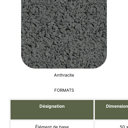
Anthracite
FORMATS
Désignation
Dimensions
Élément de base
50 