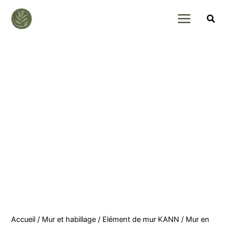
Skip
to
content
Accueil
/
Mur et habillage
/
Elément de mur KANN
/ Mur en