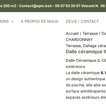
de 200 m2 -
Contact@opm.bzh -
06 07 62 20 07 Vincent N.
06 
IONS
A PROPOS DE NOUS
DEVIS / CONTACT
Accueil
/
Terrasse
/
Da
CHARDONNAY
Terrasse
,
Dallage cér
Dalle céramiqu
Dalle Céramique IL C
extérieurs
La dalle céramique
IL
un design authentique 
de piscine, elle allie 
surface antidérapante. 
espaces extérieurs élé